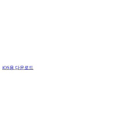
iOS용 다운로드