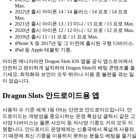
Max.
2022년 출시 아이폰 14 / 14 플러스 / 14 프로 / 14 프로
Max.
2021년 출시 아이폰 13 / 13 미니 / 13 프로 / 13 프로 Max.
2020년 출시 아이폰 12 / 12 미니 / 12 프로 / 12 프로 Max.
2019년 출시 11 / 11 프로 / 11 프로 Max.
iPhone X 등 2017년 및 그 이전에 출시된 구형 디바이스.
iPad 등 Apple 태블릿 기종.
아이폰 매니아라면 Dragon Slots iOS 앱을 공식 앱스토어에서
안전하고 편리하게 설치하여 Dragon Slots의 베팅 콘텐츠를 즐
기세요. 최적화와 보안이 모두 뛰어나 이용 중 불편을 겪는 일
이 없습니다.
Dragon Slots 안드로이드용 앱
사용자 수 기준 세계 1등 OS는 단연코 안드로이드입니다. 안
드로이드는 개방성을 중요시하는 운영 특성상 갤럭시 같은 고
사양 디바이스는 물론 샤오미 등 저사양 기종도 거의 모두 지
원합니다. 안드로이드 운영체제는 신흥국에서 폭넓게 사용되
기 때문에 최신 기종을 이용하지 못하는 분들도 베팅을 즐기실