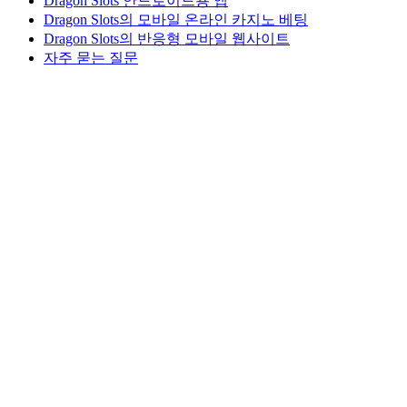
Dragon Slots 안드로이드용 앱
Dragon Slots의 모바일 온라인 카지노 베팅
Dragon Slots의 반응형 모바일 웹사이트
자주 묻는 질문