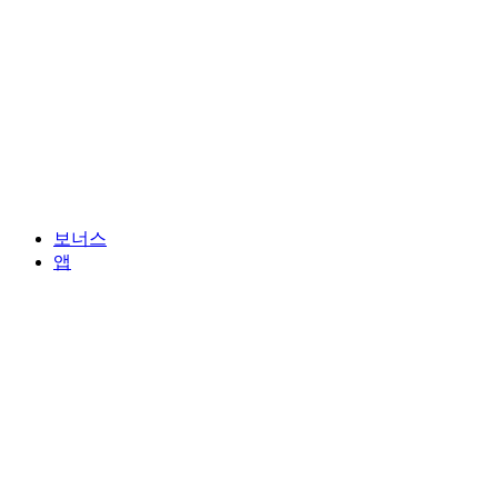
보너스
앱