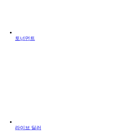
토너먼트
라이브 딜러